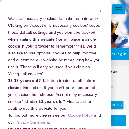
Skip
to
TOGG
main
NAVI
We use necessary cookies to make our site work.
content
Clicking on ‘Accept only necessary cookies’ keeps
these default settings and you won’t be tracked
when visiting this website (we will place a single
cookie in your browser to remember this). We’d
also like to use optional cookies to help improve
You are currently using guest access
Log in
and customise our website by measuring how you
use it. These will only be used if you click on
Home
Arts Award Forums
Regional events and opportunities
‘Accept all cookies’.
Regional events and opportunities
13-18 years old?
Talk to a trusted adult before
Perkembangan Media Online Lokal dalam Menyajikan Berita
clicking this option. If you can’t or are unsure of
Aktual
your choice then choose ‘Accept only necessary
cookies’.
Under 13 years old?
Please ask an
Search
Search
adult to use this website for you.
forums
To find out more please see our
Cookie Policy
and
Regional events and opportunities
our
Privacy Statement
.