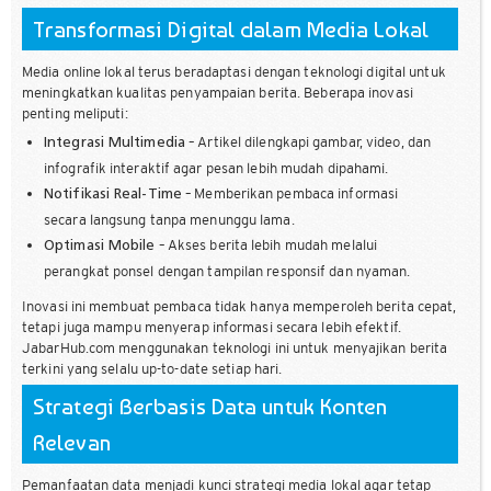
Transformasi Digital dalam Media Lokal
Media online lokal terus beradaptasi dengan teknologi digital untuk
meningkatkan kualitas penyampaian berita. Beberapa inovasi
penting meliputi:
– Artikel dilengkapi gambar, video, dan
Integrasi Multimedia
infografik interaktif agar pesan lebih mudah dipahami.
– Memberikan pembaca informasi
Notifikasi Real-Time
secara langsung tanpa menunggu lama.
– Akses berita lebih mudah melalui
Optimasi Mobile
perangkat ponsel dengan tampilan responsif dan nyaman.
Inovasi ini membuat pembaca tidak hanya memperoleh berita cepat,
tetapi juga mampu menyerap informasi secara lebih efektif.
JabarHub.com menggunakan teknologi ini untuk menyajikan berita
terkini yang selalu up-to-date setiap hari.
Strategi Berbasis Data untuk Konten
Relevan
Pemanfaatan data menjadi kunci strategi media lokal agar tetap