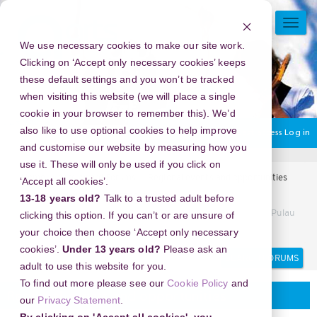
Skip
to
TOGG
main
NAVI
We use necessary cookies to make our site work.
content
Clicking on ‘Accept only necessary cookies’ keeps
these default settings and you won’t be tracked
when visiting this website (we will place a single
cookie in your browser to remember this). We’d
also like to use optional cookies to help improve
You are currently using guest access
Log in
and customise our website by measuring how you
use it. These will only be used if you click on
Home
Arts Award Forums
Regional events and opportunities
‘Accept all cookies’.
Regional events and opportunities
13-18 years old?
Talk to a trusted adult before
Trik Mendapatkan Pengalaman Terbaik Saat Mengunjungi Pulau
clicking this option. If you can’t or are unsure of
Komodo
your choice then choose ‘Accept only necessary
cookies’.
Under 13 years old?
Please ask an
Search
Search
adult to use this website for you.
forums
To find out more please see our
Cookie Policy
and
Regional events and opportunities
our
Privacy Statement
.