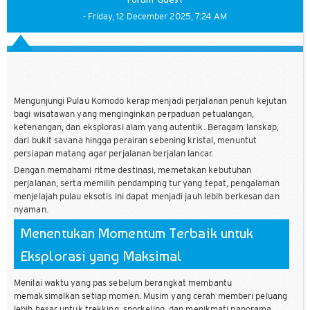
Forum Guest
- Friday, 12 December 2025, 7:24 AM
Mengunjungi Pulau Komodo kerap menjadi perjalanan penuh kejutan
bagi wisatawan yang menginginkan perpaduan petualangan,
ketenangan, dan eksplorasi alam yang autentik. Beragam lanskap,
dari bukit savana hingga perairan sebening kristal, menuntut
persiapan matang agar perjalanan berjalan lancar.
Dengan memahami ritme destinasi, memetakan kebutuhan
perjalanan, serta memilih pendamping tur yang tepat, pengalaman
menjelajah pulau eksotis ini dapat menjadi jauh lebih berkesan dan
nyaman.
Menentukan Momentum Terbaik untuk
Eksplorasi yang Maksimal
Menilai waktu yang pas sebelum berangkat membantu
memaksimalkan setiap momen. Musim yang cerah memberi peluang
lebih besar untuk trekking, snorkeling, dan menikmati panorama