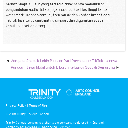
berkat Snaptik. Fitur yang tersedia tidak hanya mendukung
pengunduhan audio, tetapi juga video berkualitas tinggi tanpa
watermark. Dengan cara ini, tren musik dan konten kreatif dari
TikTok bisa terus dinikmati, disimpan, dan digunakan sesuai
kebutuhan setiap orang.
Mengapa Snaptik Lebih Populer Dari Downloader TikTok Lainnya
Panduan Sewa Mobil untuk Liburan Keluarga Saat di Semarang
Privacy Policy
|
Terms of Use
© 2018 Trinity College London
Trinity College London is a charitable company registered in England.
Company no: 02683033. Charity no: 1014792.