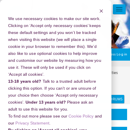
Skip
to
TOGG
main
NAVI
We use necessary cookies to make our site work.
content
Clicking on ‘Accept only necessary cookies’ keeps
these default settings and you won’t be tracked
when visiting this website (we will place a single
cookie in your browser to remember this). We’d
also like to use optional cookies to help improve
You are currently using guest access
Log in
and customise our website by measuring how you
use it. These will only be used if you click on
Home
Arts Award Forums
Regional events and opportunities
‘Accept all cookies’.
Regional events and opportunities
13-18 years old?
Talk to a trusted adult before
Snaptik Bisa Unduh Lagu dari TikTok, Ini Cara Lengkapnya
clicking this option. If you can’t or are unsure of
your choice then choose ‘Accept only necessary
Search
Search
cookies’.
Under 13 years old?
Please ask an
forums
adult to use this website for you.
Regional events and opportunities
To find out more please see our
Cookie Policy
and
our
Privacy Statement
.