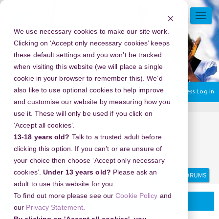
Skip
to
TOGG
main
NAVI
We use necessary cookies to make our site work.
content
Clicking on ‘Accept only necessary cookies’ keeps
these default settings and you won’t be tracked
when visiting this website (we will place a single
cookie in your browser to remember this). We’d
also like to use optional cookies to help improve
You are currently using guest access
Log in
and customise our website by measuring how you
use it. These will only be used if you click on
Home
Community.
Planning your project
‘Accept all cookies’.
082*112*112754 | TEMPAT ABORSI DI LAMPUNG, | KLINIK
13-18 years old?
Talk to a trusted adult before
ABORSI DI LAMPUNG 082/112112/754 , | DOKTER ABORSI DI
clicking this option. If you can’t or are unsure of
LAMPUNG,
your choice then choose ‘Accept only necessary
Search
Search
cookies’.
Under 13 years old?
Please ask an
forums
adult to use this website for you.
To find out more please see our
Cookie Policy
and
Planning your project
our
Privacy Statement
.