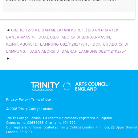
082-11211-2754 BIDAN MELAYANI KURET, | BIDAN PRAKTEK
BANJARMASIN, | JUAL OBAT ABORSI DI BANJARMASIN,
KLINIK ABORSI DI LAMPUNG 082/112112/754 , | DOKTER ABORSI DI
LAMPUNG, | JASA ABORSI DI DAERAH LAMPUNG 082*112*112754
Privacy Policy
|
Terms of Use
© 2018 Trinity College London
Trinity College London is a charitable company registered in England.
Company no: 02683033. Charity no: 1014792.
Our registered office is located at Trinity College London, 7th Floor, 22 Upper Ground,
London, SE1 9PD