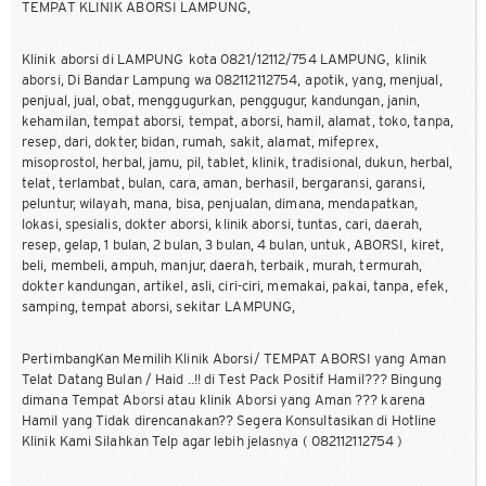
TEMPAT KLINIK ABORSI LAMPUNG,
Klinik aborsi di LAMPUNG kota 0821/12112/754 LAMPUNG, klinik
aborsi, Di Bandar Lampung wa 082112112754, apotik, yang, menjual,
penjual, jual, obat, menggugurkan, penggugur, kandungan, janin,
kehamilan, tempat aborsi, tempat, aborsi, hamil, alamat, toko, tanpa,
resep, dari, dokter, bidan, rumah, sakit, alamat, mifeprex,
misoprostol, herbal, jamu, pil, tablet, klinik, tradisional, dukun, herbal,
telat, terlambat, bulan, cara, aman, berhasil, bergaransi, garansi,
peluntur, wilayah, mana, bisa, penjualan, dimana, mendapatkan,
lokasi, spesialis, dokter aborsi, klinik aborsi, tuntas, cari, daerah,
resep, gelap, 1 bulan, 2 bulan, 3 bulan, 4 bulan, untuk, ABORSI, kiret,
beli, membeli, ampuh, manjur, daerah, terbaik, murah, termurah,
dokter kandungan, artikel, asli, ciri-ciri, memakai, pakai, tanpa, efek,
samping, tempat aborsi, sekitar LAMPUNG,
PertimbangKan Memilih Klinik Aborsi/ TEMPAT ABORSI yang Aman
Telat Datang Bulan / Haid ..!! di Test Pack Positif Hamil??? Bingung
dimana Tempat Aborsi atau klinik Aborsi yang Aman ??? karena
Hamil yang Tidak direncanakan?? Segera Konsultasikan di Hotline
Klinik Kami Silahkan Telp agar lebih jelasnya ( 082112112754 )